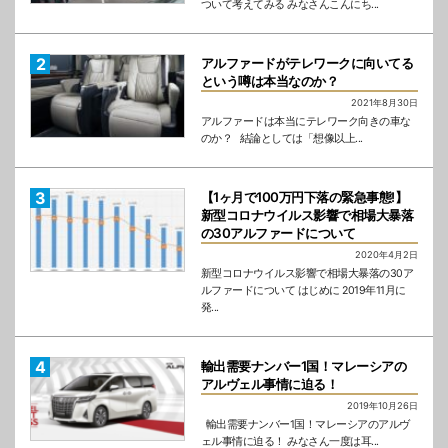
ついて考えてみる みなさんこんにち...
アルファードがテレワークに向いてる
という噂は本当なのか？
2021年8月30日
アルファードは本当にテレワーク向きの車な
のか？ 結論としては「想像以上...
【1ヶ月で100万円下落の緊急事態!】
新型コロナウイルス影響で相場大暴落
の30アルファードについて
2020年4月2日
新型コロナウイルス影響で相場大暴落の30ア
ルファードについて はじめに 2019年11月に
発...
輸出需要ナンバー1国！マレーシアの
アルヴェル事情に迫る！
2019年10月26日
輸出需要ナンバー1国！マレーシアのアルヴ
ェル事情に迫る！ みなさん一度は耳...