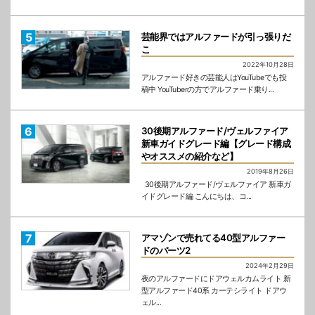
芸能界ではアルファードが引っ張りだ
こ
2022年10月28日
アルファード好きの芸能人はYouTubeでも投
稿中 YouTuberの方でアルファード乗り...
30後期アルファード/ヴェルファイア
新車ガイドグレード編【グレード構成
やオススメの紹介など】
2019年8月26日
30後期アルファード/ヴェルファイア 新車ガ
イドグレード編 こんにちは、コ...
アマゾンで売れてる40型アルファー
ドのパーツ2
2024年2月29日
夜のアルファードにドアウェルカムライト 新
型アルファード40系 カーテシライト ドアウ
ェル...