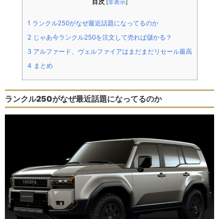
目次
[
非表示
]
1
ランクル250がなぜ最近話題になってるのか
2
じゃあ今ランクル250を注文して売れば儲かる？
3
アルファード、ヴェルファイアはまだまだリセール最高
4
まとめ
ランクル250がなぜ最近話題になってるのか