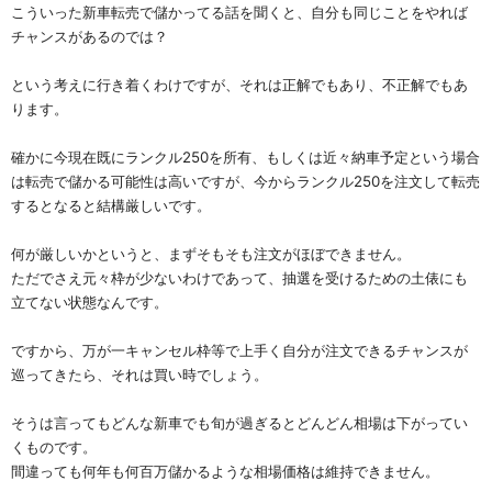
こういった新車転売で儲かってる話を聞くと、自分も同じことをやれば
チャンスがあるのでは？
という考えに行き着くわけですが、それは正解でもあり、不正解でもあ
ります。
確かに今現在既にランクル250を所有、もしくは近々納車予定という場合
は転売で儲かる可能性は高いですが、今からランクル250を注文して転売
するとなると結構厳しいです。
何が厳しいかというと、まずそもそも注文がほぼできません。
ただでさえ元々枠が少ないわけであって、抽選を受けるための土俵にも
立てない状態なんです。
ですから、万が一キャンセル枠等で上手く自分が注文できるチャンスが
巡ってきたら、それは買い時でしょう。
そうは言ってもどんな新車でも旬が過ぎるとどんどん相場は下がってい
くものです。
間違っても何年も何百万儲かるような相場価格は維持できません。