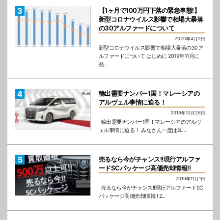
【1ヶ月で100万円下落の緊急事態!】
新型コロナウイルス影響で相場大暴落
の30アルファードについて
2020年4月2日
新型コロナウイルス影響で相場大暴落の30ア
ルファードについて はじめに 2019年11月に
発...
輸出需要ナンバー1国！マレーシアの
アルヴェル事情に迫る！
2019年10月26日
輸出需要ナンバー1国！マレーシアのアルヴ
ェル事情に迫る！ みなさん一度は耳...
売るなら今がチャンス!!現行アルファ
ードSCパッケージ高価売却情報!!
2019年11月1日
売るなら今がチャンス!!現行アルファードSC
パッケージ高価売却情報!! 2...