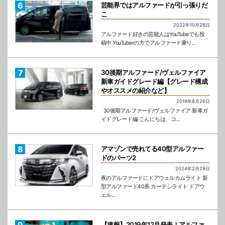
芸能界ではアルファードが引っ張りだ
こ
2022年10月28日
アルファード好きの芸能人はYouTubeでも投
稿中 YouTuberの方でアルファード乗り...
30後期アルファード/ヴェルファイア
新車ガイドグレード編【グレード構成
やオススメの紹介など】
2019年8月26日
30後期アルファード/ヴェルファイア 新車ガ
イドグレード編 こんにちは、コ...
アマゾンで売れてる40型アルファー
ドのパーツ2
2024年2月29日
夜のアルファードにドアウェルカムライト 新
型アルファード40系 カーテシライト ドアウ
ェル...
【速報】2019年12月発表！アルファ